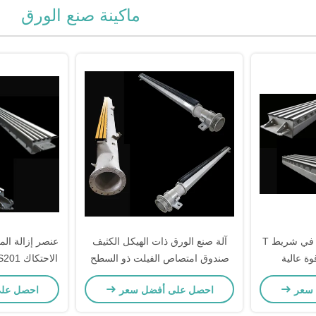
ماكينة صنع الورق
عنصر إزالة المياه ثابت في شريط T
آلة صنع الورق ذات الهيكل الكثيف
وة عالية
صندوق امتصاص الفيلت ذو السطح
الاحتكاك SS201 صندوق لوح تشكيل
العالي Sicer Si3N4
 سعر
احصل على أفضل سعر
احصل عل