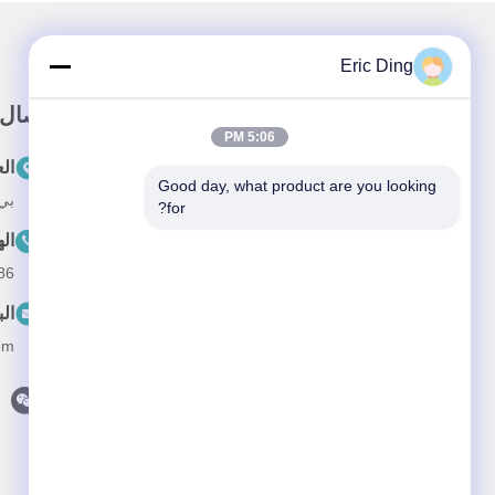
Eric Ding
وصلة سريعة
اتصال
5:06 PM
المنزل
ال
Good day, what product are you looking 
بي 109، لا.38طريق يينشو الشمالي، ETDZ،
حولنا
for?
ال
المنتجات
--15055187170
أخبار
الب
القضايا
om
اتصل بنا