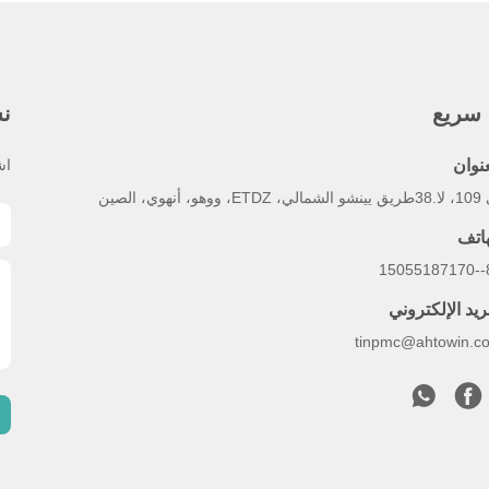
 سريع
نش
عنوان
اش
 ووهو، أنهوي، الصين
هاتف
86
ريد الإلكتروني
tinpmc@ahtowin.c