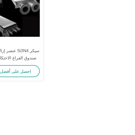
سيكر Si3N4 عنص
صندوق الفراغ الاحتك
احصل على أفضل