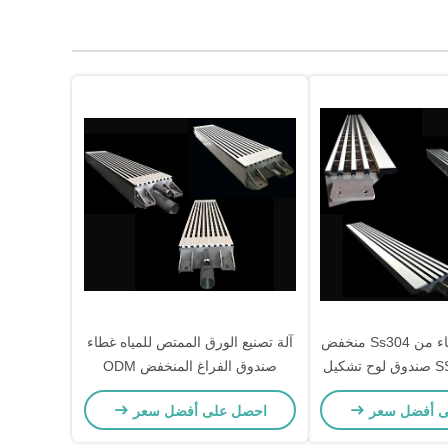
عنصر إزالة الماء من Ss304 منخفض
آلة تصنيع الورق الممتص للمياه غطاء
صندوق الفراغ المنخفض ODM
ى أفضل سعر
احصل على أفضل سعر