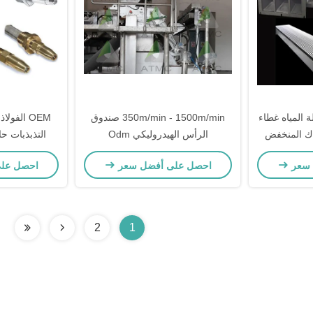
ر إزالة المياه غطاء
350m/min - 1500m/min صندوق
OEM الفو
اك المنخفض
الرأس الهيدروليكي Odm
التذبذبات ح
 سعر
احصل على أفضل سعر
احصل عل
2
1