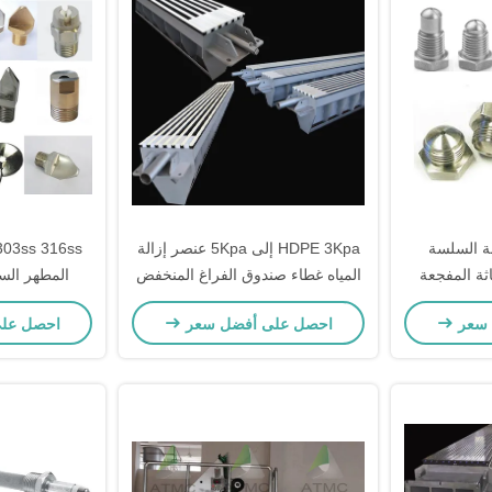
بة السلسة
HDPE 3Kpa إلى 5Kpa عنصر إزالة
اثة المفجعة
المياه غطاء صندوق الفراغ المنخفض
المطهر الس
يرة
للغاية
 سعر
احصل على أفضل سعر
احصل عل