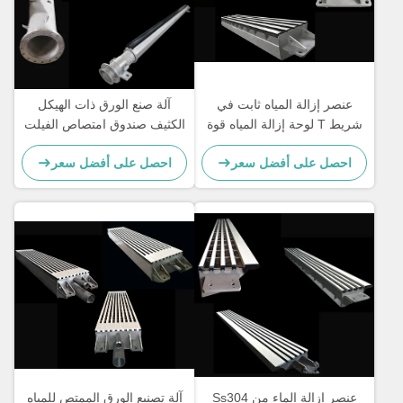
عنصر إزالة المياه ثابت في
آلة صنع الورق ذات الهيكل
شريط T لوحة إزالة المياه قوة
الكثيف صندوق امتصاص الفيلت
عالية
ذو السطح العالي Sicer Si3N4
احصل على أفضل سعر
احصل على أفضل سعر
عنصر إزالة الماء من Ss304
آلة تصنيع الورق الممتص للمياه