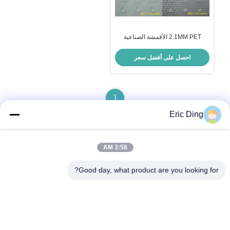
2.1MM PET الأقمشة الصناعية
الحزام DW سلسلة-1 مقاومة للكش
احصل على أفضل سعر
1
Eric Ding
3:58 AM
اتصال سريع
Good day, what product are you looking for?
العنوان
بي 109، لا.38طريق يينشو الشمالي، ETDZ، ووهو، أنهوي، الصين
الهاتف