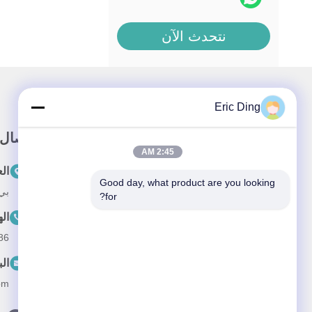
نتحدث الآن
Eric Ding
وصلة سريعة
اتصال
2:45 AM
المنزل
ال
Good day, what product are you looking 
بي 109، لا.38طريق يينشو الشمالي، ETDZ،
حولنا
for?
ال
المنتجات
--15055187170
أخبار
الب
القضايا
om
اتصل بنا