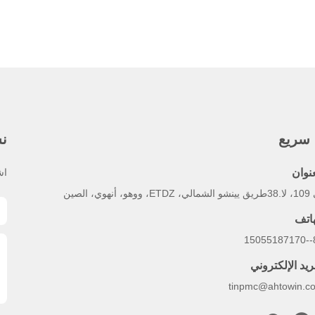
 سريع
نش
عنوان
اش
 ووهو، أنهوي، الصين
هاتف
86
ريد الإلكتروني
tinpmc@ahtowin.c