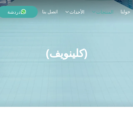
حولنا
اتصل بنا
دردشة
المنتجات
الأحداث
(كلينويف)