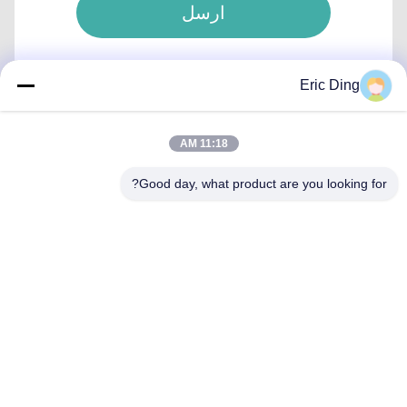
ارسل
Eric Ding
11:18 AM
اتصال سريع
Good day, what product are you looking for?
العنوان
بي 109، لا.38طريق يينشو الشمالي، ETDZ، ووهو، أنهوي، الصين
الهاتف
86--15055187170
البريد الإلكتروني
tinpmc@ahtowin.com