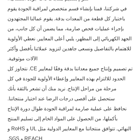
في شركتنا، قمنا بإنشاء قسم متخصص لمراقبة الجودة يقوم
باختبار كل قطعة من المعدات بدقة. يقوم عمالنا المجتهدون
بإجراء عمليات فحص صارمة، مما يضمن أن كل جانب، من
الجهد الكهربائي إلى المظهر، يلبي أعلى المعايير. نعطي الأولوية
للاهتمام بالتفاصيل ونسعى جاهدين لتزويد عملائنا بأفضل وأكثر
الآلات موثوقية.
تم تصميم وإنتاج جميع معداتنا بدقة وفقًا لمعايير CE. نتجاوز كل
الحدود للالتزام بهذه المعايير وإعطاء الأولوية للجودة في كل
مرحلة من مراحل الإنتاج. نريد منك أن تشعر بالثقة بأنك
ستحصل على أقصى درجات الرضا عند اختيار منتجاتنا.
نحافظ على عملية صارمة لمراقبة الجودة طوال دورة الإنتاج
بأكملها، من الحصول على المواد الخام إلى تسليم المنتج
النهائي. تتوافق منتجاتنا مع المعايير الدولية مثل UL و RoHS و
REACH و SGS.