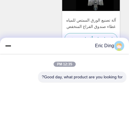
آلة تصنيع الورق الممتص للمياه
غطاء صندوق الفراغ المنخفض
ODM
احصل على أفضل سعر
Eric Ding
12:35 PM
اتصال سريع
Good day, what product are you looking for?
العنوان
بي 109، لا.38طريق يينشو الشمالي، ETDZ، ووهو، أنهوي، الصين
الهاتف
86--15055187170
البريد الإلكتروني