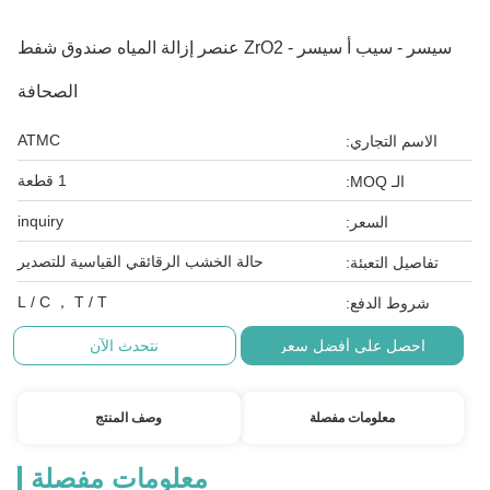
سيسر - سيب أ سيسر - ZrO2 عنصر إزالة المياه صندوق شفط
الصحافة
ATMC
الاسم التجاري:
1 قطعة
الـ MOQ:
inquiry
السعر:
حالة الخشب الرقائقي القياسية للتصدير
تفاصيل التعبئة:
L / C ， T / T
شروط الدفع:
احصل على أفضل سعر
نتحدث الآن
معلومات مفصلة
وصف المنتج
معلومات مفصلة