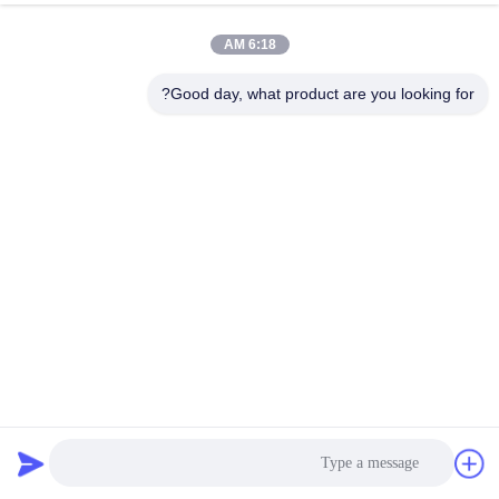
الهاتف
6:18 AM
86--15055187170
Good day, what product are you looking for?
البريد الإلكتروني
tinpmc@ahtowin.com
سياسة الخصوصية
|
خريطة الموقع
| الصين جودة جيدة ملابس آلة الورق
المورد. حقوق الطبع والنشر © 2024-2026 Anhui Towin Machinery
Co., Ltd. . كل الحقوق محفوظة.