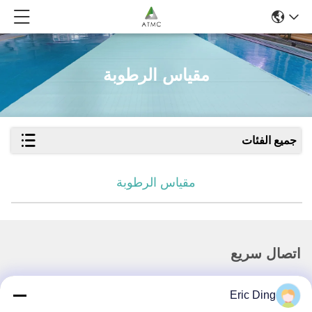
مقياس الرطوبة
جميع الفئات
مقياس الرطوبة
اتصال سريع
العنوان
Eric Ding
بي 109، لا.38طريق يينشو الشمالي، ETDZ، ووهو، أنهوي، الصين