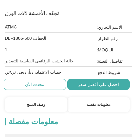
مُجفّف الأقمشة لآلات الورق
ATMC
الاسم التجاري:
الجفاف DLF1806-500
رقم الطراز:
1
الـ MOQ:
حالة الخشب الرقائقي القياسية للتصدير
تفاصيل التعبئة:
خطاب الاعتماد، د/أ، د/ف، تي/تي
شروط الدفع:
احصل على أفضل سعر
نتحدث الآن
معلومات مفصلة
وصف المنتج
معلومات مفصلة