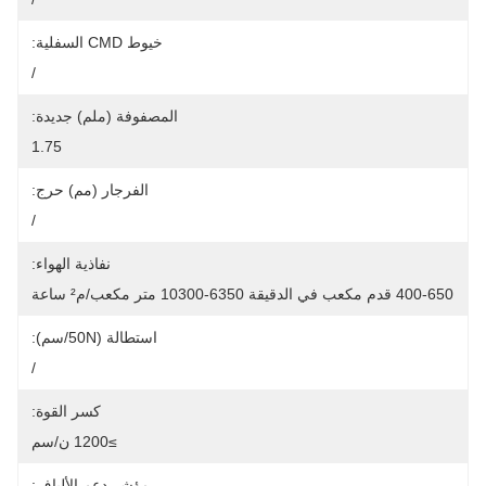
خيوط CMD السفلية:
/
المصفوفة (ملم) جديدة:
1.75
الفرجار (مم) حرج:
/
نفاذية الهواء:
400-650 قدم مكعب في الدقيقة 6350-10300 متر مكعب/م² ساعة
استطالة (50N/سم):
/
كسر القوة:
≥1200 ن/سم
مؤشر دعم الألياف: