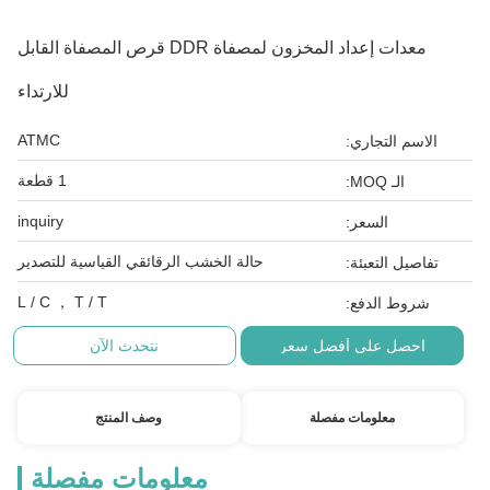
معدات إعداد المخزون لمصفاة DDR قرص المصفاة القابل
للارتداء
ATMC
الاسم التجاري:
1 قطعة
الـ MOQ:
inquiry
السعر:
حالة الخشب الرقائقي القياسية للتصدير
تفاصيل التعبئة:
L / C ， T / T
شروط الدفع:
احصل على أفضل سعر
نتحدث الآن
معلومات مفصلة
وصف المنتج
معلومات مفصلة