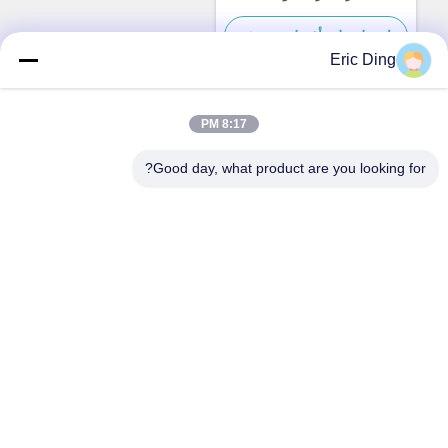
الاصطدام
احصل على أفضل سعر
Eric Ding
8:17 PM
اتصال سريع
Good day, what product are you looking for?
العنوان
بي 109، لا.38طريق يينشو الشمالي، ETDZ، ووهو، أنهوي، الصين
الهاتف
86--15055187170
البريد الإلكتروني
tinpmc@ahtowin.com