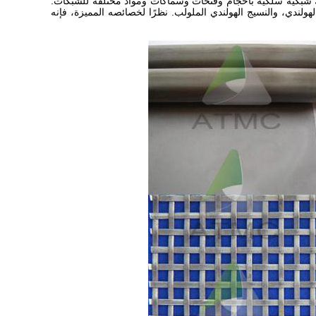
ك شبكية سلكية بأحجام وفتحات وسماكات ومواد مختلفة للشبكات.
ولندي، والنسيج الهولندي الملولب. نظرًا لخصائصه المميزة، فإنه