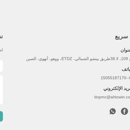
 سريع
نش
عنوان
اش
 ووهو، أنهوي، الصين
هاتف
86
ريد الإلكتروني
tinpmc@ahtowin.c