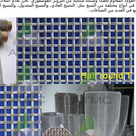
لفولاذ المقاوم للصدأ وشبكة سلكية من البرونز الفوسفوري. نحن نقدم أسلا
في أنواع مختلفة من النسج مثل: النسيج العادي، والنسيج المجدول، والنسيج اله
 في العديد من الصناعات.