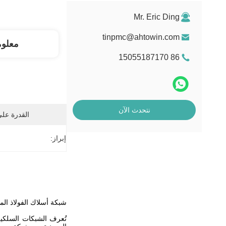
Mr. Eric Ding
tinpmc@ahtowin.com
معلو
86 15055187170
نتحدث الآن
القدرة عل
إبراز:
شبكة أسلاك الفولاذ الم
تُعرف الشبكات السلكية