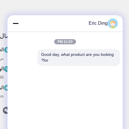
Eric Ding
وصلة سريعة
اتصال
11:03 PM
المنزل
ال
Good day, what product are you looking 
بي 109، لا.38طريق يينشو الشمالي، ETDZ،
حولنا
for?
ال
المنتجات
--15055187170
أخبار
الب
القضايا
om
اتصل بنا