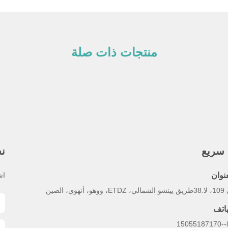
منتجات ذات صلة
 سريع
نش
عنوان
اش
 ووهو، أنهوي، الصين
هاتف
86