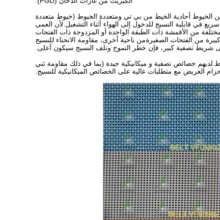
الكبريت من غازات الدخان (FGD).
 الخيوط أحادية الخيط من بي تي ومتعددة الخيوط (خيوط متعددة
ع في قابلية النسيج للدخول إلى الهواء أثناء التشغيل.لأن العمى
ختلفة من الأقمشة ذات الطبقة الواحدة أو المزدوجة ذات الفتحات
بيرة من الفتحات الصغيرةمن ناحية أخرى، مقاومة الانحناء للنسيج
لى شريط تصفية كبير، فإن خطر التموج وتلف النسيج سيكون أعلى.
لديهم خصائص تصفية و ميكانيكية جيدة (بما في ذلك مقاومة ثني
لحزام العريض مع متطلبات عالية على الخصائص الميكانيكية للنسيج.