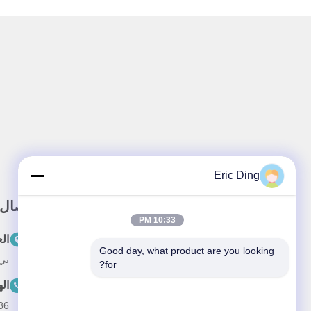
Eric Ding
وصلة سريعة
اتصال
10:33 PM
المنزل
ال
Good day, what product are you looking 
بي 109، لا.38طريق يينشو الشمالي، ETDZ،
حولنا
for?
ال
المنتجات
--15055187170