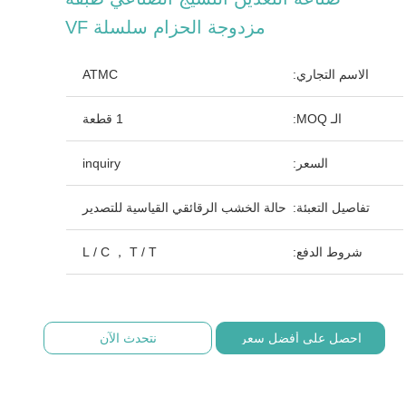
مزدوجة الحزام سلسلة VF
الاسم التجاري:
ATMC
الـ MOQ:
1 قطعة
السعر:
inquiry
تفاصيل التعبئة:
حالة الخشب الرقائقي القياسية للتصدير
شروط الدفع:
L / C ， T / T
احصل على أفضل سعر
نتحدث الآن