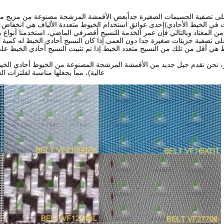
على تصفية الجسيمات الصغيرة جداًبعض الأقمشة المرشحة مصنوعة من مزيج من
ت في الخيط الأحادي)إحدى عوائق استخدام الخيوط متعددة الألياف هي انخفاض سري
المعتاد وبالتالي فإن عمر الخدمة للنسيج أقصرفي الماضي، استخدمنا أنواع م
لى تصفية جزيئات صغيرة جدا دون العمى.إذا كان النسيج أحادي الخيط له كمية ك
 هي أقل من تلك من النسيج متعدد الخيط.إذا تم تثبيت النسيج أحادي الخيط ع
 نحن نقدم جيل جديد من الأقمشة المرشحة المصنوعة من الخيوط أحادي الخيط.
عالية)، مما يجعلها مناسبة لفلترات ا