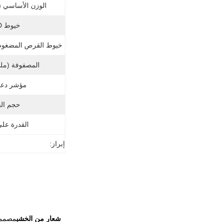
الوزن الأساسي (جم
خيوط MD أعلى:
خيوط القرص المضغوط 
المصفوفة (ملم
مؤشر دعم 
حجم الف
القدرة عل
إبراز:
شعار من الخشب