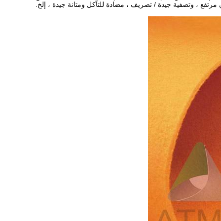
رتفع ، وتصفية جيدة / تصريف ، مضادة للتآكل ومتانة جيدة ، إلخ.