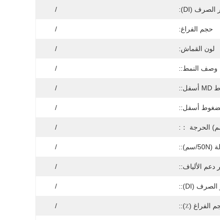
لصرف (DI):
/
حجم الفراغ:
/
لون القماش:
/
وصف النمط::
/
أسفل::
/
ضغوط أسفل::
/
مم) الحرجة ：:
/
/سم)::
/
دعم الألياف::
/
صرف (DI)::
/
م الفراغ (٪)::
/