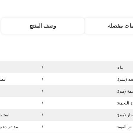
مات مفصلة
وصف المنتج
بناء:
/
دد (سم):
/
قطر 
مة (مم):
/
ة اللحمة:
/
جار (مم):
/
استطالة (N
ر القوة:
/
مؤشر دعم الأل