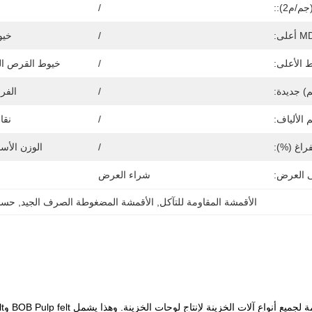
/م2)::
/
/
خيوط D
الأعلى:
/
خيوط القرص ال
) جديدة:
/
الفر
الألياف:
/
نقاط
راغ (%):
/
الوزن الأسا
ى العرض:
شراء العرض
الأقمشة المقاومة للتآكل
, 
الأقمشة المضغوطة الصرف الجيد
, 
حساء