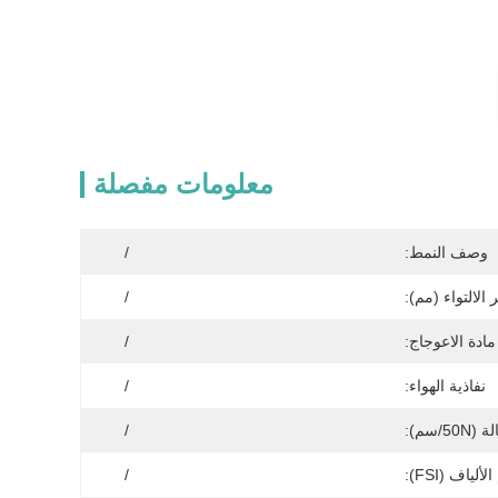
معلومات مفصلة
وصف النمط:
/
الالتواء (مم):
/
مادة الاعوجاج:
/
نفاذية الهواء:
/
50/سم):
/
ياف (FSI):
/