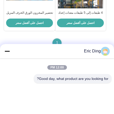
4 طبقات إلى 5 طبقات معدات إعداد
تحضير المخزون الورق الخزف المزيل
المخزون خلية إزالة الرسم
للنفايات الورقية
احصل على أفضل سعر
احصل على أفضل سعر
1
Eric Ding
12:00 PM
اتصال سريع
Good day, what product are you looking for?
العنوان
بي 109، لا.38طريق يينشو الشمالي، ETDZ، ووهو، أنهوي، الصين
الهاتف
86--15055187170