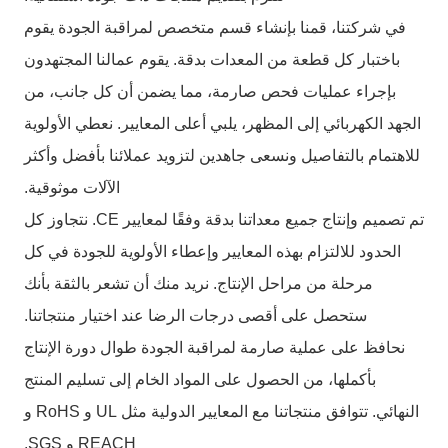
في شركتنا، قمنا بإنشاء قسم متخصص لمراقبة الجودة يقوم
باختبار كل قطعة من المعدات بدقة. يقوم عمالنا المجتهدون
بإجراء عمليات فحص صارمة، مما يضمن أن كل جانب، من
الجهد الكهربائي إلى المظهر، يلبي أعلى المعايير. نعطي الأولوية
للاهتمام بالتفاصيل ونسعى جاهدين لتزويد عملائنا بأفضل وأكثر
الآلات موثوقية.
تم تصميم وإنتاج جميع معداتنا بدقة وفقًا لمعايير CE. نتجاوز كل
الحدود للالتزام بهذه المعايير وإعطاء الأولوية للجودة في كل
مرحلة من مراحل الإنتاج. نريد منك أن تشعر بالثقة بأنك
ستحصل على أقصى درجات الرضا عند اختيار منتجاتنا.
نحافظ على عملية صارمة لمراقبة الجودة طوال دورة الإنتاج
بأكملها، من الحصول على المواد الخام إلى تسليم المنتج
النهائي. تتوافق منتجاتنا مع المعايير الدولية مثل UL و RoHS و
REACH و SGS.