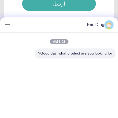
ارسل
Eric Ding
8:02 AM
اتصال سريع
Good day, what product are you looking for?
العنوان
بي 109، لا.38طريق يينشو الشمالي، ETDZ، ووهو، أنهوي، الصين
الهاتف
86--15055187170
البريد الإلكتروني
tinpmc@ahtowin.com